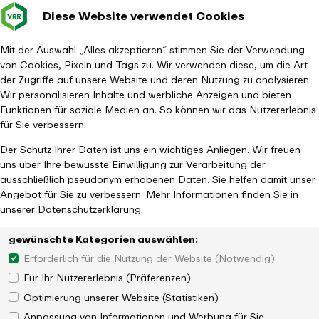
Diese Website verwendet Cookies
Verkehrsverbund
Baustellen im
Leichte Sp
Gebärd
- zurück zur Startseite
Rhein-Ruhr
Hauptm
Mit der Auswahl „Alles akzeptieren“ stimmen Sie der Verwendung
von Cookies, Pixeln und Tags zu. Wir verwenden diese, um die Art
Startseite
Aktuelles
Magazin
der Zugriffe auf unsere Website und deren Nutzung zu analysieren.
Bauhaus-Jubiläum: zeitgenössisch, modern und doch 100 Jahre alt
Wir personalisieren Inhalte und werbliche Anzeigen und bieten
Funktionen für soziale Medien an. So können wir das Nutzererlebnis
für Sie verbessern.
Der Schutz Ihrer Daten ist uns ein wichtiges Anliegen. Wir freuen
uns über Ihre bewusste Einwilligung zur Verarbeitung der
ausschließlich pseudonym erhobenen Daten. Sie helfen damit unser
Angebot für Sie zu verbessern. Mehr Informationen finden Sie in
unserer
Datenschutzerklärung
.
gewünschte Kategorien auswählen:
Erforderlich für die Nutzung der Website (Notwendig)
Für Ihr Nutzererlebnis (Präferenzen)
Optimierung unserer Website (Statistiken)
Anpassung von Informationen und Werbung für Sie