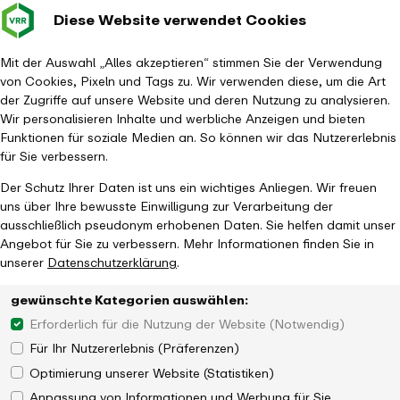
Diese Website verwendet Cookies
Verkehrsverbund
Baustellen im
Leichte Sp
Gebärd
- zurück zur Startseite
Rhein-Ruhr
Hauptm
Mit der Auswahl „Alles akzeptieren“ stimmen Sie der Verwendung
von Cookies, Pixeln und Tags zu. Wir verwenden diese, um die Art
Startseite
Aktuelles
Magazin
der Zugriffe auf unsere Website und deren Nutzung zu analysieren.
Betrieb des RE 13 nach Eindhoven vertraglich besiegelt
Wir personalisieren Inhalte und werbliche Anzeigen und bieten
Funktionen für soziale Medien an. So können wir das Nutzererlebnis
für Sie verbessern.
Der Schutz Ihrer Daten ist uns ein wichtiges Anliegen. Wir freuen
uns über Ihre bewusste Einwilligung zur Verarbeitung der
ausschließlich pseudonym erhobenen Daten. Sie helfen damit unser
Angebot für Sie zu verbessern. Mehr Informationen finden Sie in
unserer
Datenschutzerklärung
.
NRW-Aufgabenträger unterzeichnen
gewünschte Kategorien auswählen:
Verkehrsvertrag mit Regionalverkehre Start
Erforderlich für die Nutzung der Website (Notwendig)
Deutschland GmbH
Für Ihr Nutzererlebnis (Präferenzen)
Optimierung unserer Website (Statistiken)
Anpassung von Informationen und Werbung für Sie