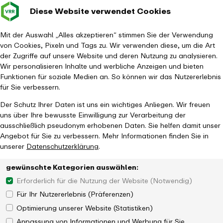
Diese Website verwendet Cookies
Verkehrsverbund
Baustellen im
Leichte Sp
Gebärd
- zurück zur Startseite
Rhein-Ruhr
Hauptm
Mit der Auswahl „Alles akzeptieren“ stimmen Sie der Verwendung
von Cookies, Pixeln und Tags zu. Wir verwenden diese, um die Art
Startseite
Aktuelles
Magazin
der Zugriffe auf unsere Website und deren Nutzung zu analysieren.
Der Schiene gehört die Zukunft: VRR stellt Zielnetz 2040 vor
Wir personalisieren Inhalte und werbliche Anzeigen und bieten
Funktionen für soziale Medien an. So können wir das Nutzererlebnis
für Sie verbessern.
Der Schutz Ihrer Daten ist uns ein wichtiges Anliegen. Wir freuen
uns über Ihre bewusste Einwilligung zur Verarbeitung der
ausschließlich pseudonym erhobenen Daten. Sie helfen damit unser
Angebot für Sie zu verbessern. Mehr Informationen finden Sie in
unserer
Datenschutzerklärung
.
Schneller, direkter, komfortabler und
gewünschte Kategorien auswählen:
zuverlässiger mit der Bahn von A nach B
Erforderlich für die Nutzung der Website (Notwendig)
Für Ihr Nutzererlebnis (Präferenzen)
Optimierung unserer Website (Statistiken)
Anpassung von Informationen und Werbung für Sie