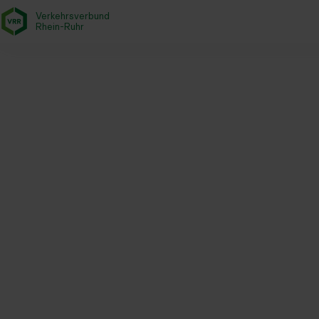
Verkehrsverbund
- zurück zur Startseite
Rhein-Ruhr
Startseite
Aktuelles
Magazin
Einsteigen und Mitreden: Ers
Rückblick auf einen erfolgreic