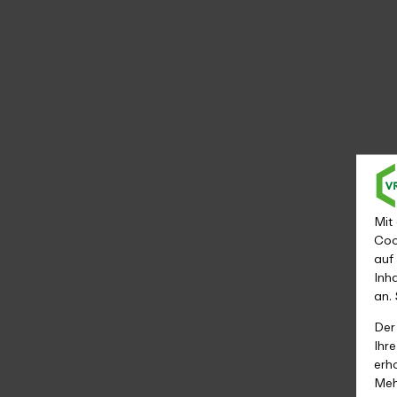
Mit
Coo
auf
Inh
an.
Der
Ihr
erh
Meh