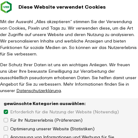
Diese Website verwendet Cookies
Verkehrsverbund
Baustellen im
Leichte Sp
Gebärd
- zurück zur Startseite
Rhein-Ruhr
Hauptm
Mit der Auswahl „Alles akzeptieren“ stimmen Sie der Verwendung
von Cookies, Pixeln und Tags zu. Wir verwenden diese, um die Art
Startseite
Aktuelles
Magazin
NRW-Mobilitätsforum 2022
der Zugriffe auf unsere Website und deren Nutzung zu analysieren.
Wir personalisieren Inhalte und werbliche Anzeigen und bieten
Funktionen für soziale Medien an. So können wir das Nutzererlebnis
für Sie verbessern.
Der Schutz Ihrer Daten ist uns ein wichtiges Anliegen. Wir freuen
uns über Ihre bewusste Einwilligung zur Verarbeitung der
ausschließlich pseudonym erhobenen Daten. Sie helfen damit unser
Angebot für Sie zu verbessern. Mehr Informationen finden Sie in
unserer
Datenschutzerklärung
.
gewünschte Kategorien auswählen:
Erforderlich für die Nutzung der Website (Notwendig)
Für Ihr Nutzererlebnis (Präferenzen)
Optimierung unserer Website (Statistiken)
Anpassung von Informationen und Werbung für Sie