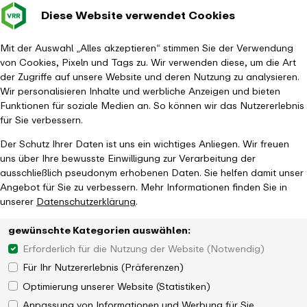
Diese Website verwendet Cookies
Verkehrsverbund
Baustellen im
Leichte Sp
Gebärd
- zurück zur Startseite
Rhein-Ruhr
Hauptm
Mit der Auswahl „Alles akzeptieren“ stimmen Sie der Verwendung
von Cookies, Pixeln und Tags zu. Wir verwenden diese, um die Art
Startseite
Aktuelles
Magazin
der Zugriffe auf unsere Website und deren Nutzung zu analysieren.
Sorgenfrei mit Rollstuhl, Rollator & Co. unterwegs
Wir personalisieren Inhalte und werbliche Anzeigen und bieten
Funktionen für soziale Medien an. So können wir das Nutzererlebnis
für Sie verbessern.
Der Schutz Ihrer Daten ist uns ein wichtiges Anliegen. Wir freuen
uns über Ihre bewusste Einwilligung zur Verarbeitung der
ausschließlich pseudonym erhobenen Daten. Sie helfen damit unser
Wie sich der VRR und seine
Angebot für Sie zu verbessern. Mehr Informationen finden Sie in
unserer
Datenschutzerklärung
.
Verkehrsunternehmen für Barrierefreiheit
einsetzen
gewünschte Kategorien auswählen:
Erforderlich für die Nutzung der Website (Notwendig)
Für Ihr Nutzererlebnis (Präferenzen)
Optimierung unserer Website (Statistiken)
Anpassung von Informationen und Werbung für Sie