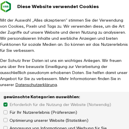
Diese Website verwendet Cookies
Verkehrsverbund
Baustellen im
Leichte Sp
Gebärd
- zurück zur Startseite
Rhein-Ruhr
Hauptm
Mit der Auswahl „Alles akzeptieren“ stimmen Sie der Verwendung
von Cookies, Pixeln und Tags zu. Wir verwenden diese, um die Art
Startseite
Aktuelles
Magazin
der Zugriffe auf unsere Website und deren Nutzung zu analysieren.
Unterwegs mit dem VRR-Profitester: Im Einsatz für eine bessere
Wir personalisieren Inhalte und werbliche Anzeigen und bieten
Qualität
Funktionen für soziale Medien an. So können wir das Nutzererlebnis
für Sie verbessern.
Der Schutz Ihrer Daten ist uns ein wichtiges Anliegen. Wir freuen
uns über Ihre bewusste Einwilligung zur Verarbeitung der
ausschließlich pseudonym erhobenen Daten. Sie helfen damit unser
Angebot für Sie zu verbessern. Mehr Informationen finden Sie in
unserer
Datenschutzerklärung
.
gewünschte Kategorien auswählen:
Erforderlich für die Nutzung der Website (Notwendig)
Für Ihr Nutzererlebnis (Präferenzen)
Optimierung unserer Website (Statistiken)
Anpassung von Informationen und Werbung für Sie