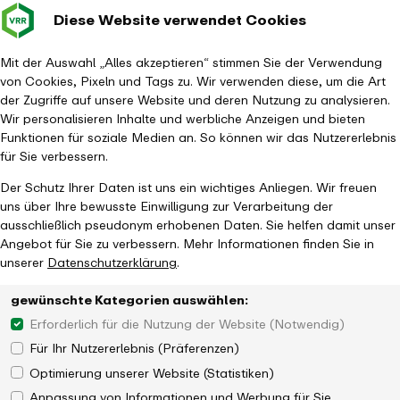
Diese Website verwendet Cookies
Verkehrsverbund
Baustellen im
Leichte Sp
Gebärd
- zurück zur Startseite
Rhein-Ruhr
Hauptm
Mit der Auswahl „Alles akzeptieren“ stimmen Sie der Verwendung
von Cookies, Pixeln und Tags zu. Wir verwenden diese, um die Art
Startseite
Aktuelles
Magazin
VRR-Verbundbericht zieht Bilanz
der Zugriffe auf unsere Website und deren Nutzung zu analysieren.
Wir personalisieren Inhalte und werbliche Anzeigen und bieten
Funktionen für soziale Medien an. So können wir das Nutzererlebnis
für Sie verbessern.
Der Schutz Ihrer Daten ist uns ein wichtiges Anliegen. Wir freuen
uns über Ihre bewusste Einwilligung zur Verarbeitung der
ausschließlich pseudonym erhobenen Daten. Sie helfen damit unser
Angebot für Sie zu verbessern. Mehr Informationen finden Sie in
unserer
Datenschutzerklärung
.
gewünschte Kategorien auswählen:
Erforderlich für die Nutzung der Website (Notwendig)
Für Ihr Nutzererlebnis (Präferenzen)
Optimierung unserer Website (Statistiken)
Anpassung von Informationen und Werbung für Sie