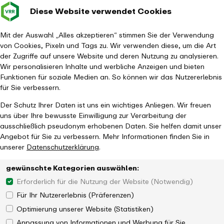
Diese Website verwendet Cookies
Verkehrsverbund
Baustellen im
Leichte Sp
Gebärd
- zurück zur Startseite
Rhein-Ruhr
Hauptm
Mit der Auswahl „Alles akzeptieren“ stimmen Sie der Verwendung
von Cookies, Pixeln und Tags zu. Wir verwenden diese, um die Art
Startseite
Tickets & Tarife
Ticketübersicht
Semesterticket
der Zugriffe auf unsere Website und deren Nutzung zu analysieren.
Wir personalisieren Inhalte und werbliche Anzeigen und bieten
Funktionen für soziale Medien an. So können wir das Nutzererlebnis
für Sie verbessern.
Der Schutz Ihrer Daten ist uns ein wichtiges Anliegen. Wir freuen
uns über Ihre bewusste Einwilligung zur Verarbeitung der
ausschließlich pseudonym erhobenen Daten. Sie helfen damit unser
Angebot für Sie zu verbessern. Mehr Informationen finden Sie in
unserer
Datenschutzerklärung
.
gewünschte Kategorien auswählen:
Erforderlich für die Nutzung der Website (Notwendig)
Für Ihr Nutzererlebnis (Präferenzen)
Optimierung unserer Website (Statistiken)
Anpassung von Informationen und Werbung für Sie