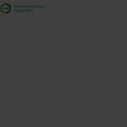
Verkehrsverbund
- zurück zur Startseite
Rhein-Ruhr
Startseite
Tickets & Tarife
DeutschlandTicket
Deutschland