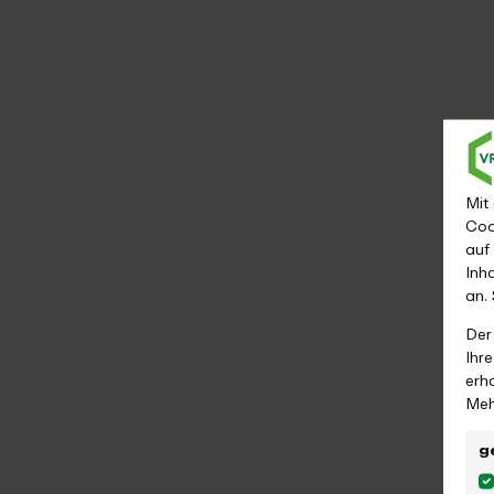
Aufwertbarkeit
1. Klasse
Mit
Coo
Mobilitätsgarantie NRW
auf
Inh
an.
Der
Erhältlich
Ihr
erh
Meh
g