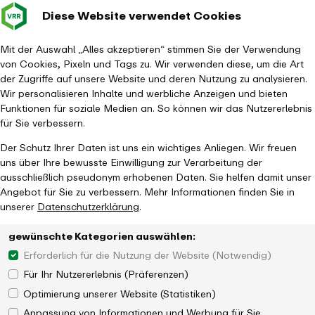
Diese Website verwendet Cookies
Verkehrsverbund
Baustellen im
Leichte Sp
Gebärd
- zurück zur Startseite
Rhein-Ruhr
Hauptm
Mit der Auswahl „Alles akzeptieren“ stimmen Sie der Verwendung
von Cookies, Pixeln und Tags zu. Wir verwenden diese, um die Art
Startseite
Aktuelles
Magazin
der Zugriffe auf unsere Website und deren Nutzung zu analysieren.
621,2 Millionen Euro für den kommunalen Schienenverkehr
Wir personalisieren Inhalte und werbliche Anzeigen und bieten
Funktionen für soziale Medien an. So können wir das Nutzererlebnis
für Sie verbessern.
Der Schutz Ihrer Daten ist uns ein wichtiges Anliegen. Wir freuen
uns über Ihre bewusste Einwilligung zur Verarbeitung der
ausschließlich pseudonym erhobenen Daten. Sie helfen damit unser
Angebot für Sie zu verbessern. Mehr Informationen finden Sie in
unserer
Datenschutzerklärung
.
gewünschte Kategorien auswählen:
Erforderlich für die Nutzung der Website (Notwendig)
Für Ihr Nutzererlebnis (Präferenzen)
Optimierung unserer Website (Statistiken)
Anpassung von Informationen und Werbung für Sie