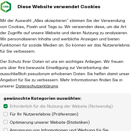
Diese Website verwendet Cookies
Verkehrsverbund
Baustellen im
Leichte Sp
Gebärd
- zurück zur Startseite
Rhein-Ruhr
Hauptm
Mit der Auswahl „Alles akzeptieren“ stimmen Sie der Verwendung
von Cookies, Pixeln und Tags zu. Wir verwenden diese, um die Art
Startseite
Aktuelles
Magazin
der Zugriffe auf unsere Website und deren Nutzung zu analysieren.
Batterieelektrische Züge für den Niederrhein und das westliche
Wir personalisieren Inhalte und werbliche Anzeigen und bieten
Münsterland
Funktionen für soziale Medien an. So können wir das Nutzererlebnis
für Sie verbessern.
Der Schutz Ihrer Daten ist uns ein wichtiges Anliegen. Wir freuen
uns über Ihre bewusste Einwilligung zur Verarbeitung der
ausschließlich pseudonym erhobenen Daten. Sie helfen damit unser
Angebot für Sie zu verbessern. Mehr Informationen finden Sie in
unserer
Datenschutzerklärung
.
gewünschte Kategorien auswählen:
Erforderlich für die Nutzung der Website (Notwendig)
Für Ihr Nutzererlebnis (Präferenzen)
Optimierung unserer Website (Statistiken)
Anpassung von Informationen und Werbung für Sie