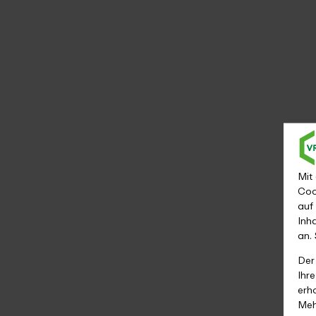
Mit
Coo
auf
Inh
an.
Der
Ihr
erh
Meh