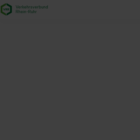
Verkehrsverbund
- zurück zur Startseite
Rhein-Ruhr
Startseite
Aktuelles
Magazin
Netzwerk-Jahrestreffen 2024
Koordinierungsstelle Rhein-Ruh
Fokus