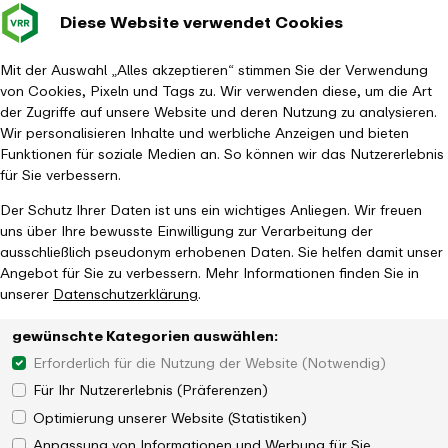
Diese Website verwendet Cookies
Verkehrsverbund
Baustellen im
Leichte Sp
Gebärd
- zurück zur Startseite
Rhein-Ruhr
Hauptm
Mit der Auswahl „Alles akzeptieren“ stimmen Sie der Verwendung
von Cookies, Pixeln und Tags zu. Wir verwenden diese, um die Art
Startseite
Aktuelles
Magazin
der Zugriffe auf unsere Website und deren Nutzung zu analysieren.
Service für Kommunen: Mit „CoKo“ CO2- und Kosteneffizienz
Wir personalisieren Inhalte und werbliche Anzeigen und bieten
berechnen
Funktionen für soziale Medien an. So können wir das Nutzererlebnis
für Sie verbessern.
Der Schutz Ihrer Daten ist uns ein wichtiges Anliegen. Wir freuen
uns über Ihre bewusste Einwilligung zur Verarbeitung der
ausschließlich pseudonym erhobenen Daten. Sie helfen damit unser
Angebot für Sie zu verbessern. Mehr Informationen finden Sie in
unserer
Datenschutzerklärung
.
Neues Angebot des Zukunftsnetz ­Mobilität
gewünschte Kategorien auswählen:
NRW
Erforderlich für die Nutzung der Website (Notwendig)
Für Ihr Nutzererlebnis (Präferenzen)
Optimierung unserer Website (Statistiken)
Anpassung von Informationen und Werbung für Sie