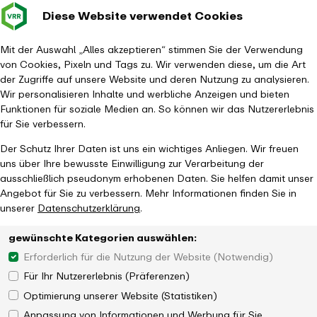
Diese Website verwendet Cookies
Verkehrsverbund
Baustellen im
Leichte Sp
Gebärd
- zurück zur Startseite
Rhein-Ruhr
Hauptm
Mit der Auswahl „Alles akzeptieren“ stimmen Sie der Verwendung
von Cookies, Pixeln und Tags zu. Wir verwenden diese, um die Art
Startseite
Tickets & Tarife
Tarifgebiete, Regionen & Preisstufen
der Zugriffe auf unsere Website und deren Nutzung zu analysieren.
Wir personalisieren Inhalte und werbliche Anzeigen und bieten
Funktionen für soziale Medien an. So können wir das Nutzererlebnis
für Sie verbessern.
Der Schutz Ihrer Daten ist uns ein wichtiges Anliegen. Wir freuen
uns über Ihre bewusste Einwilligung zur Verarbeitung der
ausschließlich pseudonym erhobenen Daten. Sie helfen damit unser
Angebot für Sie zu verbessern. Mehr Informationen finden Sie in
unserer
Datenschutzerklärung
.
gewünschte Kategorien auswählen:
Erforderlich für die Nutzung der Website (Notwendig)
Für Ihr Nutzererlebnis (Präferenzen)
Optimierung unserer Website (Statistiken)
Anpassung von Informationen und Werbung für Sie