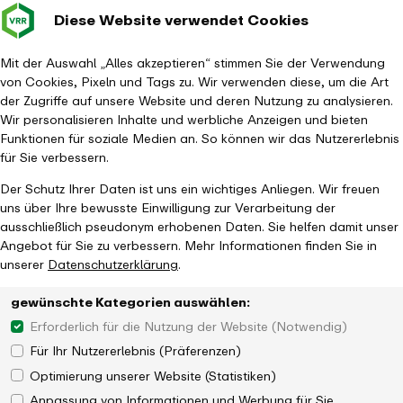
Diese Website verwendet Cookies
Verkehrsverbund
Baustellen im
Leichte Sp
Gebärd
- zurück zur Startseite
Rhein-Ruhr
Hauptm
Mit der Auswahl „Alles akzeptieren“ stimmen Sie der Verwendung
von Cookies, Pixeln und Tags zu. Wir verwenden diese, um die Art
Startseite
Aktuelles
Magazin
der Zugriffe auf unsere Website und deren Nutzung zu analysieren.
Wie sich Kommunen im Verbundgebiet im Rahmen der EMW
Wir personalisieren Inhalte und werbliche Anzeigen und bieten
engagieren
Funktionen für soziale Medien an. So können wir das Nutzererlebnis
für Sie verbessern.
Der Schutz Ihrer Daten ist uns ein wichtiges Anliegen. Wir freuen
uns über Ihre bewusste Einwilligung zur Verarbeitung der
ausschließlich pseudonym erhobenen Daten. Sie helfen damit unser
Angebot für Sie zu verbessern. Mehr Informationen finden Sie in
unserer
Datenschutzerklärung
.
Wir erkunden Dortmund im Rahmen der
gewünschte Kategorien auswählen:
EUROPÄISCHEN MOBILITÄTSWOCHE
Erforderlich für die Nutzung der Website (Notwendig)
Für Ihr Nutzererlebnis (Präferenzen)
Optimierung unserer Website (Statistiken)
Anpassung von Informationen und Werbung für Sie