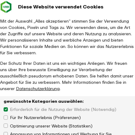
Diese Website verwendet Cookies
Verkehrsverbund
Baustellen im
Leichte Sp
Gebärd
- zurück zur Startseite
Rhein-Ruhr
Hauptm
Mit der Auswahl „Alles akzeptieren“ stimmen Sie der Verwendung
von Cookies, Pixeln und Tags zu. Wir verwenden diese, um die Art
Startseite
Der VRR
Über uns
Schienenpersonennahverkehr im VRR
der Zugriffe auf unsere Website und deren Nutzung zu analysieren.
Niederrhein-Münsterland-Netz
Wir personalisieren Inhalte und werbliche Anzeigen und bieten
Funktionen für soziale Medien an. So können wir das Nutzererlebnis
für Sie verbessern.
Der Schutz Ihrer Daten ist uns ein wichtiges Anliegen. Wir freuen
uns über Ihre bewusste Einwilligung zur Verarbeitung der
ausschließlich pseudonym erhobenen Daten. Sie helfen damit unser
Angebot für Sie zu verbessern. Mehr Informationen finden Sie in
unserer
Datenschutzerklärung
.
gewünschte Kategorien auswählen:
Erforderlich für die Nutzung der Website (Notwendig)
Für Ihr Nutzererlebnis (Präferenzen)
Optimierung unserer Website (Statistiken)
Anpassung von Informationen und Werbung für Sie