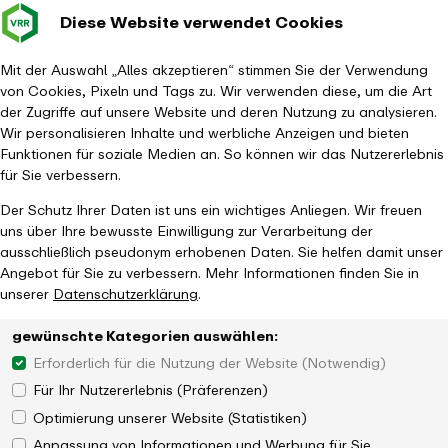
Diese Website verwendet Cookies
Verkehrsverbund
Baustellen im
Leichte Sp
Gebärd
- zurück zur Startseite
Rhein-Ruhr
Hauptm
Mit der Auswahl „Alles akzeptieren“ stimmen Sie der Verwendung
von Cookies, Pixeln und Tags zu. Wir verwenden diese, um die Art
Startseite
Aktuelles
Magazin
der Zugriffe auf unsere Website und deren Nutzung zu analysieren.
Sei weiter. Fahr Bus & Bahn für mehr Klimaschutz
Wir personalisieren Inhalte und werbliche Anzeigen und bieten
Funktionen für soziale Medien an. So können wir das Nutzererlebnis
für Sie verbessern.
Der Schutz Ihrer Daten ist uns ein wichtiges Anliegen. Wir freuen
uns über Ihre bewusste Einwilligung zur Verarbeitung der
ausschließlich pseudonym erhobenen Daten. Sie helfen damit unser
Angebot für Sie zu verbessern. Mehr Informationen finden Sie in
unserer
Datenschutzerklärung
.
gewünschte Kategorien auswählen:
Erforderlich für die Nutzung der Website (Notwendig)
Für Ihr Nutzererlebnis (Präferenzen)
Optimierung unserer Website (Statistiken)
Anpassung von Informationen und Werbung für Sie