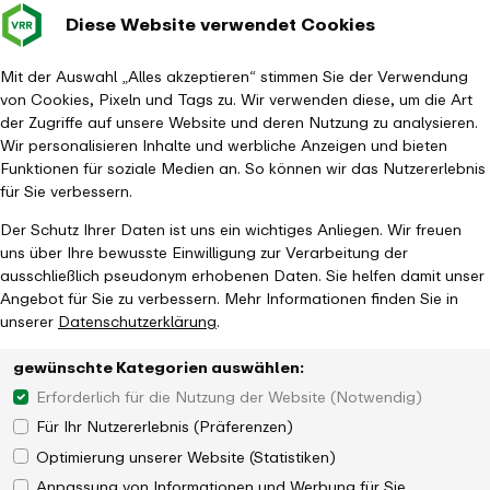
Diese Website verwendet Cookies
Verkehrsverbund
Baustellen im
Leichte Sp
Gebärd
- zurück zur Startseite
Rhein-Ruhr
Hauptm
Mit der Auswahl „Alles akzeptieren“ stimmen Sie der Verwendung
von Cookies, Pixeln und Tags zu. Wir verwenden diese, um die Art
Startseite
Aktuelles
Magazin
der Zugriffe auf unsere Website und deren Nutzung zu analysieren.
Neue Serie zur ÖPNV-Investitionsförderung beim VRR
Wir personalisieren Inhalte und werbliche Anzeigen und bieten
Funktionen für soziale Medien an. So können wir das Nutzererlebnis
für Sie verbessern.
Der Schutz Ihrer Daten ist uns ein wichtiges Anliegen. Wir freuen
uns über Ihre bewusste Einwilligung zur Verarbeitung der
ausschließlich pseudonym erhobenen Daten. Sie helfen damit unser
Angebot für Sie zu verbessern. Mehr Informationen finden Sie in
unserer
Datenschutzerklärung
.
gewünschte Kategorien auswählen:
Erforderlich für die Nutzung der Website (Notwendig)
Für Ihr Nutzererlebnis (Präferenzen)
Optimierung unserer Website (Statistiken)
Anpassung von Informationen und Werbung für Sie