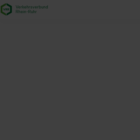
Verkehrsverbund
- zurück zur Startseite
Rhein-Ruhr
Startseite
Aktuelles
Magazin
Verbundweites Konzept für di