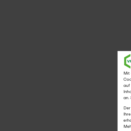
Mit
Coo
auf
Inh
an.
Der
Ihr
erh
Meh